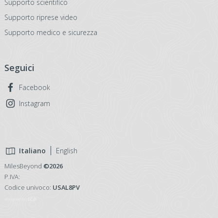
Supporto scientifico
Supporto riprese video
Supporto medico e sicurezza
Seguici
Facebook
Instagram
Italiano
English
MilesBeyond
©2026
P.IVA:
Codice univoco:
USAL8PV
designed by:
LC.D