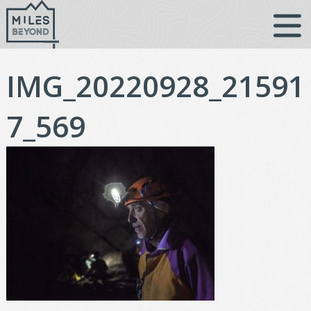
Vai
al
contenuto
IMG_20220928_21591
7_569