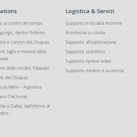
ations
Logistica & Servizi
i, ai confini del tempo
Supporto in località estreme
agongo, dentro l’Inferno
Assistenza su corda
ste e canyon del Chiapas
Supporto all’esplorazione
ti, laghi e miniere della
Supporto scientifico
uila
Supporto riprese video
iume delle rondini, Palawan
Supporto medico e sicurezza
te del Chiapas
sola Mitre – Argentina
ano Chichonal
Ale e Dallol, dall’inferno al
diso