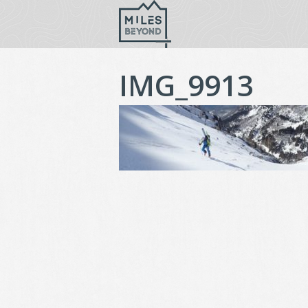
Vai
al
contenuto
IMG_9913