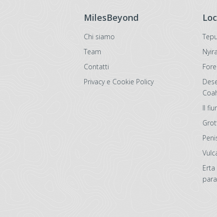
MilesBeyond
Loc
Chi siamo
Tepu
Team
Nyir
Contatti
Fore
Privacy e Cookie Policy
Deser
Coah
Il f
Grot
Peni
Vulc
Erta 
para