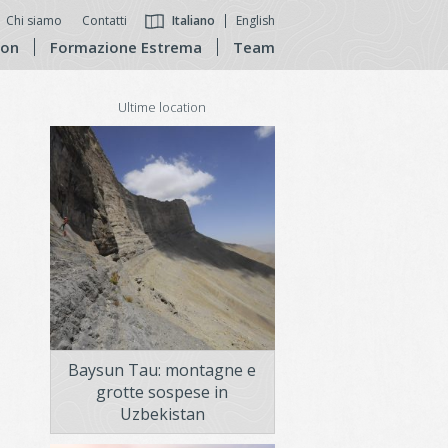
Chi siamo
Contatti
Italiano
English
ion
Formazione Estrema
Team
Ultime location
Baysun Tau: montagne e
grotte sospese in
Uzbekistan