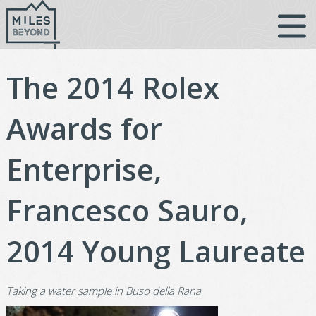
Vai
al
contenuto
The 2014 Rolex
Awards for
Enterprise,
Francesco Sauro,
2014 Young Laureate
Taking a water sample in Buso della Rana