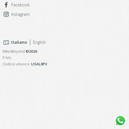
Facebook
Instagram
Italiano
English
MilesBeyond
©2026
P.IVA:
Codice univoco:
USAL8PV
designed by:
LC.D