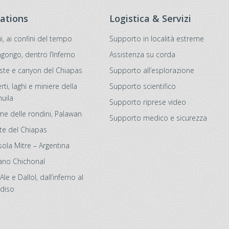
ations
Logistica & Servizi
i, ai confini del tempo
Supporto in località estreme
agongo, dentro l’Inferno
Assistenza su corda
ste e canyon del Chiapas
Supporto all’esplorazione
ti, laghi e miniere della
Supporto scientifico
uila
Supporto riprese video
iume delle rondini, Palawan
Supporto medico e sicurezza
te del Chiapas
sola Mitre – Argentina
ano Chichonal
Ale e Dallol, dall’inferno al
diso