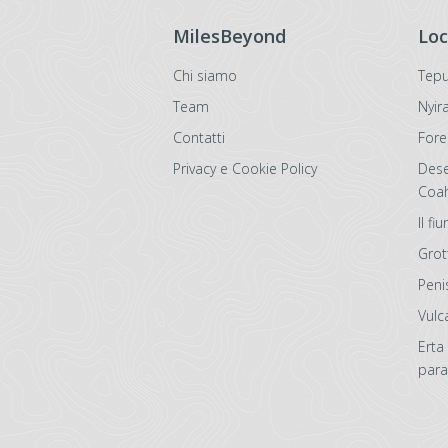
MilesBeyond
Loc
Chi siamo
Tepu
Team
Nyir
Contatti
Fore
Privacy e Cookie Policy
Deser
Coah
Il f
Grot
Peni
Vulc
Erta 
para