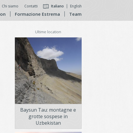
Chi siamo
Contatti
Italiano
English
ion
Formazione Estrema
Team
Ultime location
Baysun Tau: montagne e
grotte sospese in
Uzbekistan